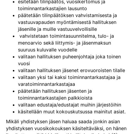
esitetään tilinpäätös, vuosikertomus ja
toiminnantarkastajien lausunto
päätetään tilinpäätöksen vahvistamisesta ja
vastuuvapauden myöntämisestä hallituksen
jäsenille ja muille vastuuvelvollisille
vahvistetaan toimintasuunnitelma, tulo- ja
menoarvio sekä liittymis- ja jäsenmaksun
suuruus kuluvalle vuodelle
valitaan hallituksen puheenjohtaja joka toinen
vuosi
valitaan hallituksen jäsenet erovuoroisten tilalle
valitaan yksi tai kaksi toiminnantarkastajaa ja
varatoiminnantarkastajaa
päätetään hallituksen jäsenten ja
toiminnantarkastajien palkkioista
valitaan edustaja/edustajat muihin järjestöihin
käsitellään muut kokouskutsussa mainitut asiat.
Mikäli yhdistyksen jäsen haluaa saada jonkin asian
yhdistyksen vuosikokouksen käsiteltäväksi, on hänen