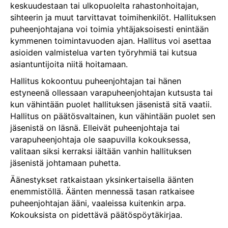
keskuudestaan tai ulkopuolelta rahastonhoitajan,
sihteerin ja muut tarvittavat toimihenkilöt. Hallituksen
puheenjohtajana voi toimia yhtäjaksoisesti enintään
kymmenen toimintavuoden ajan. Hallitus voi asettaa
asioiden valmistelua varten työryhmiä tai kutsua
asiantuntijoita niitä hoitamaan.
Hallitus kokoontuu puheenjohtajan tai hänen
estyneenä ollessaan varapuheenjohtajan kutsusta tai
kun vähintään puolet hallituksen jäsenistä sitä vaatii.
Hallitus on päätösvaltainen, kun vähintään puolet sen
jäsenistä on läsnä. Elleivät puheenjohtaja tai
varapuheenjohtaja ole saapuvilla kokouksessa,
valitaan siksi kerraksi iältään vanhin hallituksen
jäsenistä johtamaan puhetta.
Äänestykset ratkaistaan yksinkertaisella äänten
enemmistöllä. Äänten mennessä tasan ratkaisee
puheenjohtajan ääni, vaaleissa kuitenkin arpa.
Kokouksista on pidettävä päätöspöytäkirjaa.