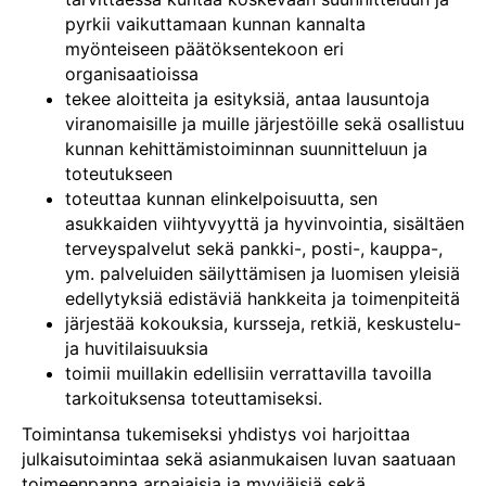
pyrkii vaikuttamaan kunnan kannalta
myönteiseen päätöksentekoon eri
organisaatioissa
tekee aloitteita ja esityksiä, antaa lausuntoja
viranomaisille ja muille järjestöille sekä osallistuu
kunnan kehittämistoiminnan suunnitteluun ja
toteutukseen
toteuttaa kunnan elinkelpoisuutta, sen
asukkaiden viihtyvyyttä ja hyvinvointia, sisältäen
terveyspalvelut sekä pankki-, posti-, kauppa-,
ym. palveluiden säilyttämisen ja luomisen yleisiä
edellytyksiä edistäviä hankkeita ja toimenpiteitä
järjestää kokouksia, kursseja, retkiä, keskustelu-
ja huvitilaisuuksia
toimii muillakin edellisiin verrattavilla tavoilla
tarkoituksensa toteuttamiseksi.
Toimintansa tukemiseksi yhdistys voi harjoittaa
julkaisutoimintaa sekä asianmukaisen luvan saatuaan
toimeenpanna arpajaisia ja myyjäisiä sekä