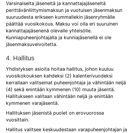
Varsinaiselta jäseneltä ja kannattajajäseneltä
perittävänliittymismaksun ja vuotuisen jäsenmaksun
suuruudesta erikseen kummallekin jäsenryhmälle
päättää vuosikokous. Maksu voi olla eri suuruinen
kannattajajäsenenä olevalle yhteisölle.
Kunniapuheenjohtajalla ja kunniajäsenellä ei ole
jäsenmaksuvelvoitetta.
4. Hallitus
Yhdistyksen asioita hoitaa hallitus, johon kuuluu
vuosikokouksen kahdeksi (2) kalenterivuodeksi
kerrallaan valitsemat puheenjohtaja ja vähintään neljä
(4) sekä enintään kymmenen (10) muuta jäsentä.
Hallitukseen valitaan vähintään neljä ja enintään
kymmenen varajäsentä.
Hallituksen jäsenistä puolet on erovuorossa
vuosittain.
Hallitus valitsee keskuudestaan varapuheenjohtajan ja