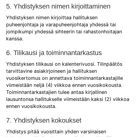
5. Yhdistyksen nimen kirjoittaminen
Yhdistyksen nimen kirjoittaa hallituksen
puheenjohtaja ja varapuheenjohtaja yhdessä tai
jompikumpi yhdessä sihteerin tai rahastonhoitajan
kanssa.
6. Tilikausi ja toiminnantarkastus
Yhdistyksen tilikausi on kalenterivuosi. Tilinpäätös
tarvittavine asiakirjoineen ja hallituksen
vuosikertomus on annettava toiminnantarkastajille
viimeistään neljä (4) viikkoa ennen vuosikokousta.
Toiminnantarkastajien tulee antaa kirjallinen
lausuntonsa hallitukselle viimeistään kaksi (2) viikkoa
ennen vuosikokousta.
7. Yhdistyksen kokoukset
Yhdistys pitää vuosittain yhden varsinaisen