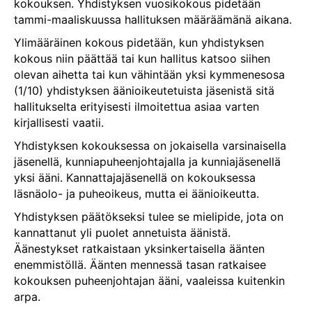
kokouksen. Yhdistyksen vuosikokous pidetään
tammi-maaliskuussa hallituksen määräämänä aikana.
Ylimääräinen kokous pidetään, kun yhdistyksen
kokous niin päättää tai kun hallitus katsoo siihen
olevan aihetta tai kun vähintään yksi kymmenesosa
(1/10) yhdistyksen äänioikeutetuista jäsenistä sitä
hallitukselta erityisesti ilmoitettua asiaa varten
kirjallisesti vaatii.
Yhdistyksen kokouksessa on jokaisella varsinaisella
jäsenellä, kunniapuheenjohtajalla ja kunniajäsenellä
yksi ääni. Kannattajajäsenellä on kokouksessa
läsnäolo- ja puheoikeus, mutta ei äänioikeutta.
Yhdistyksen päätökseksi tulee se mielipide, jota on
kannattanut yli puolet annetuista äänistä.
Äänestykset ratkaistaan yksinkertaisella äänten
enemmistöllä. Äänten mennessä tasan ratkaisee
kokouksen puheenjohtajan ääni, vaaleissa kuitenkin
arpa.