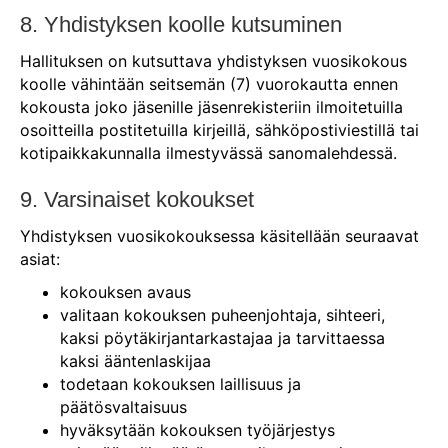
8. Yhdistyksen koolle kutsuminen
Hallituksen on kutsuttava yhdistyksen vuosikokous
koolle vähintään seitsemän (7) vuorokautta ennen
kokousta joko jäsenille jäsenrekisteriin ilmoitetuilla
osoitteilla postitetuilla kirjeillä, sähköpostiviestillä tai
kotipaikkakunnalla ilmestyvässä sanomalehdessä.
9. Varsinaiset kokoukset
Yhdistyksen vuosikokouksessa käsitellään seuraavat
asiat:
kokouksen avaus
valitaan kokouksen puheenjohtaja, sihteeri,
kaksi pöytäkirjantarkastajaa ja tarvittaessa
kaksi ääntenlaskijaa
todetaan kokouksen laillisuus ja
päätösvaltaisuus
hyväksytään kokouksen työjärjestys