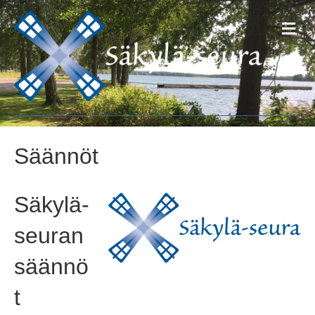
V
a
l
i
k
k
o
Säännöt
Säkylä-
seuran
säännö
t