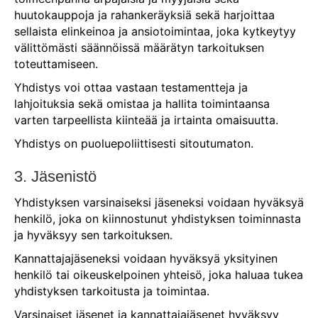
huutokauppoja ja rahankeräyksiä sekä harjoittaa
sellaista elinkeinoa ja ansiotoimintaa, joka kytkeytyy
välittömästi säännöissä määrätyn tarkoituksen
toteuttamiseen.
Yhdistys voi ottaa vastaan testamentteja ja
lahjoituksia sekä omistaa ja hallita toimintaansa
varten tarpeellista kiinteää ja irtainta omaisuutta.
Yhdistys on puoluepoliittisesti sitoutumaton.
3. Jäsenistö
Yhdistyksen varsinaiseksi jäseneksi voidaan hyväksyä
henkilö, joka on kiinnostunut yhdistyksen toiminnasta
ja hyväksyy sen tarkoituksen.
Kannattajajäseneksi voidaan hyväksyä yksityinen
henkilö tai oikeuskelpoinen yhteisö, joka haluaa tukea
yhdistyksen tarkoitusta ja toimintaa.
Varsinaiset jäsenet ja kannattajajäsenet hyväksyy