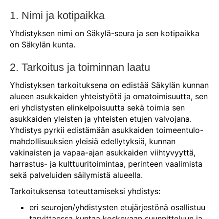
1. Nimi ja kotipaikka
Yhdistyksen nimi on Säkylä-seura ja sen kotipaikka
on Säkylän kunta.
2. Tarkoitus ja toiminnan laatu
Yhdistyksen tarkoituksena on edistää Säkylän kunnan
alueen asukkaiden yhteistyötä ja omatoimisuutta, sen
eri yhdistysten elinkelpoisuutta sekä toimia sen
asukkaiden yleisten ja yhteisten etujen valvojana.
Yhdistys pyrkii edistämään asukkaiden toimeentulo-
mahdollisuuksien yleisiä edellytyksiä, kunnan
vakinaisten ja vapaa-ajan asukkaiden viihtyvyyttä,
harrastus- ja kulttuuritoimintaa, perinteen vaalimista
sekä palveluiden säilymistä alueella.
Tarkoituksensa toteuttamiseksi yhdistys:
eri seurojen/yhdistysten etujärjestönä osallistuu
tarvittaessa kuntaa koskevaan suunnitteluun ja