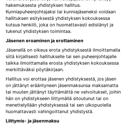
hakemuksesta yhdistyksen hallitus.
Kunniapuheenjohtajaksi tai kunniajäseneksi voidaan
hallituksen esityksestä yhdistyksen kokouksessa
kutsua henkilö, joka on huomattavasti edistänyt ja
tukenut yhdistyksen toimintaa.
Jäsenen eroaminen ja erottaminen
Jäsenellä on oikeus erota yhdistyksestä ilmoittamalla
siitä kirjallisesti hallitukselle tai sen puheenjohtajalle
taikka ilmoittamalla erosta yhdistyksen kokouksessa
merkittäväksi pöytäkirjaan.
Hallitus voi erottaa jäsenen yhdistyksestä, jos jäsen
on jättänyt erääntyneen jäsenmaksunsa maksamatta
tai muuten jättänyt täyttämättä ne velvoitukset, joihin
hän on yhdistykseen liittymällä sitoutunut tai on
menettelyllään yhdistyksessä tai sen ulkopuolella
huomattavasti vahingoittanut yhdistystä.
Liittymis- ja jäsenmaksu