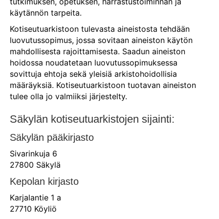
tutkimuksen, opetuksen, harrastustoiminnan ja
käytännön tarpeita.
Kotiseutuarkistoon tulevasta aineistosta tehdään
luovutussopimus, jossa sovitaan aineiston käytön
mahdollisesta rajoittamisesta. Saadun aineiston
hoidossa noudatetaan luovutussopimuksessa
sovittuja ehtoja sekä yleisiä arkistohoidollisia
määräyksiä. Kotiseutuarkistoon tuotavan aineiston
tulee olla jo valmiiksi järjestelty.
Säkylän kotiseutuarkistojen sijainti:
Säkylän pääkirjasto
Sivarinkuja 6
27800 Säkylä
Kepolan kirjasto
Karjalantie 1 a
27710 Köyliö