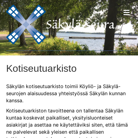
V
a
l
i
k
k
o
Kotiseutuarkisto
Säkylän kotiseutuarkisto toimii Köyliö- ja Säkylä-
seurojen alaisuudessa yhteistyössä Säkylän kunnan
kanssa.
Kotiseutuarkiston tavoitteena on tallentaa Säkylän
kuntaa koskevat paikalliset, yksityisluonteiset
asiakirjat ja asettaa ne käytettäviksi siten, että tämä
ne palvelevat sekä yleisen että paikallisen