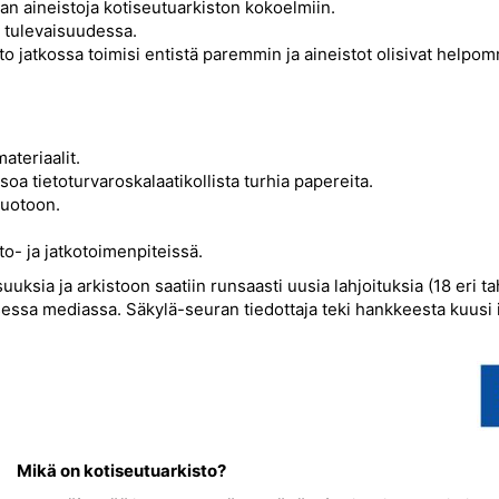
maan aineistoja kotiseutuarkiston kokoelmiin.
ia tulevaisuudessa.
sto jatkossa toimisi entistä paremmin ja aineistot olisivat helpommi
materiaalit.
soa tietoturvaroskalaatikollista turhia papereita.
muotoon.
ito- ja jatkotoimenpiteissä.
suuksia ja arkistoon saatiin runsaasti uusia lahjoituksia (18 eri t
lisessa mediassa. Säkylä-seuran tiedottaja teki hankkeesta kuusi 
Mikä on kotiseutuarkisto?