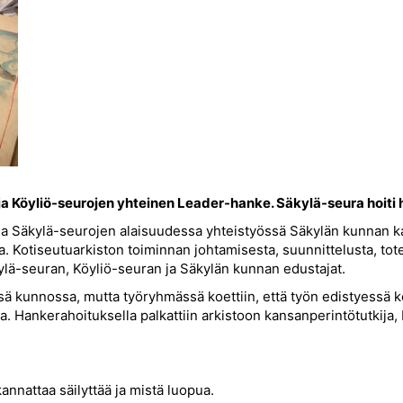
 ja Köyliö-seurojen yhteinen Leader-hanke.
Säkylä-seura hoiti 
 ja Säkylä-seurojen alaisuudessa yhteistyössä Säkylän kunnan kan
ssa. Kotiseutuarkiston toiminnan johtamisesta, suunnittelusta, to
ylä-seuran, Köyliö-seuran ja Säkylän kunnan edustajat.
tissä kunnossa, mutta työryhmässä koettiin, että työn edistyessä
ua. Hankerahoituksella palkattiin arkistoon kansanperintötutkija,
kannattaa säilyttää ja mistä luopua.