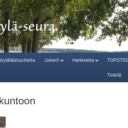
kyläläistuotteita
Jokerit
Hankkeita
TOPOTEE
Tinkilä
 kuntoon