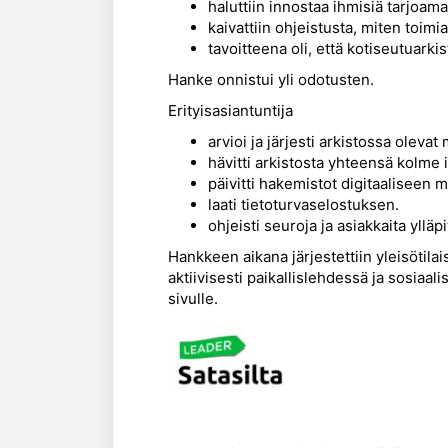
haluttiin innostaa ihmisiä tarjoa
kaivattiin ohjeistusta, miten toim
tavoitteena oli, että kotiseutuarki
Hanke onnistui yli odotusten.
Erityisasiantuntija
arvioi ja järjesti arkistossa olevat 
hävitti arkistosta yhteensä kolme i
päivitti hakemistot digitaaliseen 
laati tietoturvaselostuksen.
ohjeisti seuroja ja asiakkaita ylläp
Hankkeen aikana järjestettiin yleisötilai
aktiivisesti paikallislehdessä ja sosiaa
sivulle.