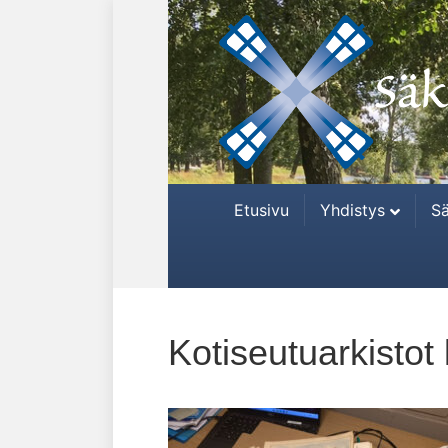
Etusivu
Yhdistys
Sä
Kotiseutuarkistot