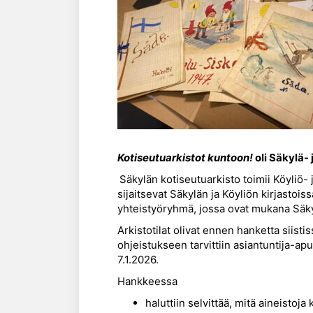
Kotiseutuarkistot kuntoon!
oli Säkylä-
Säkylän kotiseutuarkisto toimii Köyliö-
sijaitsevat Säkylän ja Köyliön kirjastoi
yhteistyöryhmä, jossa ovat mukana Säk
Arkistotilat olivat ennen hanketta siis
ohjeistukseen tarvittiin asiantuntija-ap
7.1.2026.
Hankkeessa
haluttiin selvittää, mitä aineistoja 