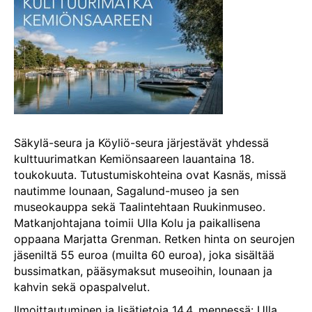
Säkylä-seura ja Köyliö-seura järjestävät yhdessä
kulttuurimatkan Kemiönsaareen lauantaina 18.
toukokuuta. Tutustumiskohteina ovat Kasnäs, missä
nautimme lounaan, Sagalund-museo ja sen
museokauppa sekä Taalintehtaan Ruukinmuseo.
Matkanjohtajana toimii Ulla Kolu ja paikallisena
oppaana Marjatta Grenman. Retken hinta on seurojen
jäseniltä 55 euroa (muilta 60 euroa), joka sisältää
bussimatkan, pääsymaksut museoihin, lounaan ja
kahvin sekä opaspalvelut.
Ilmoittautuminen ja lisätietoja 14.4. mennessä: Ulla