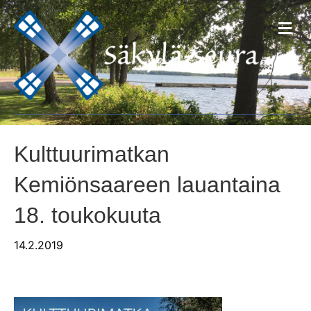
V
a
l
i
k
k
o
Kulttuurimatkan
Kemiönsaareen lauantaina
18. toukokuuta
14.2.2019