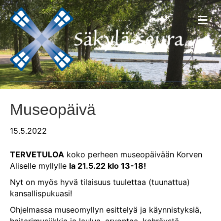
V
a
l
i
k
k
o
Museopäivä
15.5.2022
TERVETULOA
koko perheen museopäivään Korven
Aliselle myllylle
la 21.5.22 klo 13-18!
Nyt on myös hyvä tilaisuus tuulettaa (tuunattua)
kansallispukuasi!
Ohjelmassa museomyllyn esittelyä ja käynnistyksiä,
haitarimusiikkia ja laulua, arvontaa, kehräystä,