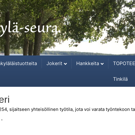
kyläläistuotteita
Jokerit
Hankkeita
TOPOTEE
Tinkilä
eri
4, sijaitseen yhteisöllinen työtila, jota voi varata työntekoon ta
 .