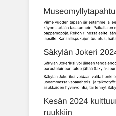
Museomyllytapahtu
Viime vuoden tapaan järjestämme jäll
käynnistetään tasatunnein. Paikalla on
pappamopoja. Rekon riihessä esitellään A
lapsille! Kansallispukujen tuuletus, haita
Säkylän Jokeri 2024
Säkylän Jokeriksi voi jälleen tehdä eh
perusteluineen tulee jättää Säkylä-se
Säkylän Jokeriksi voidaan valita henkil
useammassa vapaaehtois- ja talkootyötä
asukkaiden hyvinvointia, tai tehnyt Säky
Kesän 2024 kulttuu
ruukkiin