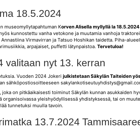
ma 18.5.2024
een museomyllytapahtuman K
orven Alisella myllyllä la 18.5.2024
 myös kunnostettu vanha vetokone ja muutamia vanhoja traktorei
nnastiina Virmavirran ja Tatsuo Hoshikan taidetta. Piha-alueella
rimusiikkia, arpajaiset, puffetti lätynpaistoa.
Tervetuloa!
 valitaan nyt 13. kerran
dotuksia. Vuoden 2024 Jokeri
julkistetaan Säkylän Taiteiden yö
uran sähköpostiosoitteeseen sakylankotiseutuyhdistys@gmail.
ö, joka on pitkäaikaisesti toiminut Säkylän kunnan asukkaiden h
 organisoivassa yleishyödyllisessä yhdistyksessä, tai on muuten
lää tunnetuksi muulla tavoin.
rimatka 13.7.2024 Tammisaaree