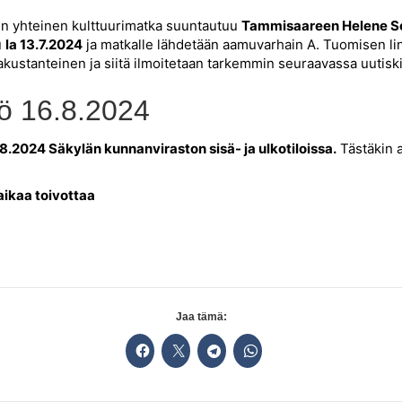
en yhteinen kulttuurimatka suuntautuu
Tammisaareen Helene Sc
u
la 13.7.2024
ja matkalle lähdetään aamuvarhain A. Tuomisen li
akustanteinen ja siitä ilmoitetaan tarkemmin seuraavassa uutisk
yö 16.8.2024
.8.2024 Säkylän kunnanviraston sisä- ja ulkotiloissa.
Tästäkin 
aikaa toivottaa
Jaa tämä: