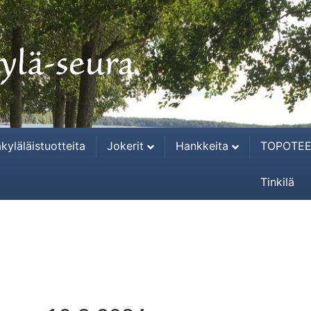
kyläläistuotteita
Jokerit
Hankkeita
TOPOTEE
Tinkilä