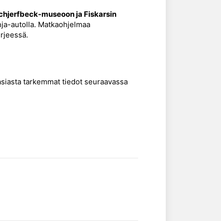
hjerfbeck-museoon ja Fiskarsin
nja-autolla. Matkaohjelmaa
irjeessä.
asiasta tarkemmat tiedot seuraavassa