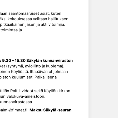
ään sääntömääräiset asiat, kuten
äksi kokouksessa valitaan hallituksen
tkäaikainen jäsen ja aktiivitoimija.
 toimintaa ja
lo 9.30 – 15.30 Säkylän kunnanviraston
 (syntymä, avioliitto ja kuolema).
 toinen Köyliöstä. Iltapäivän ohjelmaan
piston kuulumiset. Paikallisena
ttilän Raitti-videot sekä Köyliön kirkon
uun valokuva-aineistoon.
 kunnanvirastossa.
.salmi@fimnet.fi.
Maksu Säkylä-seuran