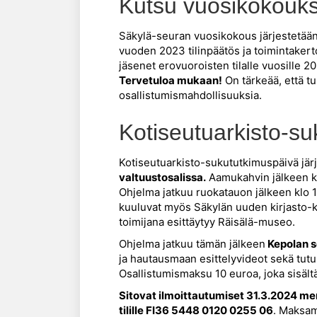
Kutsu vuosikokouk
Säkylä-seuran vuosikokous järjestetää
vuoden 2023 tilinpäätös ja toimintaker
jäsenet erovuoroisten tilalle vuosille 2
Tervetuloa mukaan!
On tärkeää, että tu
osallistumismahdollisuuksia.
Kotiseutuarkisto-s
Kotiseutuarkisto-sukututkimuspäivä jär
valtuustosalissa.
Aamukahvin jälkeen ku
Ohjelma jatkuu ruokatauon jälkeen klo 13.
kuuluvat myös Säkylän uuden kirjasto-ku
toimijana esittäytyy Räisälä-museo.
Ohjelma jatkuu tämän jälkeen
Kepolan s
ja hautausmaan esittelyvideot sekä tut
Osallistumismaksu 10 euroa, joka sisält
Sitovat ilmoittautumiset 31.3.2024 m
tilille FI36 5448 0120 0255 06
. Maksam