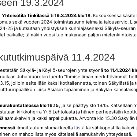
seen 19.3.2024
n
Yhteisötila Tinkilässä ti 19.3.2024 klo 18.
Kokouksessa käsitell
tomus sekä vuoden 2024 toimintasuunnitelma ja talousarvio. Lis
024-25 ja kutsutaan yhdistyksen kunniajäseneksi Säkylä-seuran pi
let paikalle; tämäkin vuosi tuo mukanaan paljon mielenkiintoista
ukututkimuspäivä 11.4.2024
jestetään Säkylä- ja Köyliö-seurojen yhteistyönä
to 11.4.2024 k
ullaan Juha Vuorelan luento ”Ihmiselämän merkittävimmät hetket
15, jolloin esitellään kaksi kotitallennetta, toinen Säkylästä ja
lttuuripäällikön Liisa Asialan tapaaminen ja Säkylän kansalaiso
eurakuntatalossa klo 16.15,
ja se päättyy klo 19.15. Katsellaan Y
ustutaan kirkkoherra Yrjö Lehtolasta ja hänen perheestään koott
ää aamukahvin ja kaksi arpalipuketta. Arvonta klo 15.30 Säkylän
ennessä
ilmoittautumislomakkeella
tästä
tai sähköpostilla kalevi
inen on mahdollista myös käteisellä aamukahvin yhteydessä.