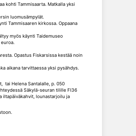
kaa kohti Tammisaarta. Matkalla yksi
kersin luomusämpylät.
käynti Tammisaaren kirkossa. Oppaana
ältyy myös käynti Taidemuseo
 euroa.
resta. Opastus Fiskarsissa kestää noin
ka aikana tarvittaessa yksi pysähdys.
, tai Helena Santalalle, p. 050
teydessä Säkylä-seuran tilille FI36
ltapäiväkahvit, lounastarjoilu ja
utoon.