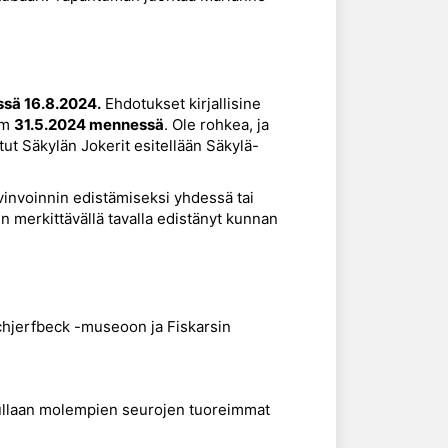
ssä 16.8.2024.
Ehdotukset kirjallisine
om
31.5.2024 mennessä
. Ole rohkea, ja
ut Säkylän Jokerit esitellään Säkylä-
yvinvoinnin edistämiseksi yhdessä tai
 merkittävällä tavalla edistänyt kunnan
hjerfbeck -museoon ja Fiskarsin
uullaan molempien seurojen tuoreimmat