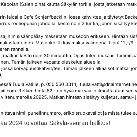
Kepolan (Salen piha) kautta Säkylän torille, josta jatketaan mat
laidalle Cafe Schjerfbeckiin, jossa kahvi/tee ja täytetyt Bac
ros roolioppaan johdolla; kesto noin 2 tuntia, johon sisältyy 
a, niin sisäänpääsy maksetaan museoon erikseen. Hintaan sis
akustanteinen. Museokortti käy maksuvälineenä. Liput 12,-/9.-
eren rannalla.
le, matkan kesto noin 30 minuuttia. Opas tulee mukaan Tammisaa
oinen. Tämän jälkeen vapaata oleskelua alueella.
ossa korvapuustikahvit/tee. Tämän jälkeen alkaa kotimatka, jon
0.
ssä Tuula Vätille, p. 050 560 3314, tuula.vatti@dnainternet.net
l.com. Retken hinta 82,- on hyvä maksaa jo ilmoittautumisen yh
itenumerolla 20925. Matkan hintaan sisältyy kuljetus, aamu- ja i
ittava nimi, puhelinnumero, erikoisruokavaliot ja mistä tulee a
ää 2024 toivottaa Säkylä-seuran hallitus!