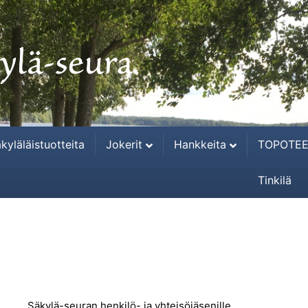
kyläläistuotteita
Jokerit
Hankkeita
TOPOTEE
Tinkilä
Säkylä-seuran henkilö- ja yhteisöjäsenille