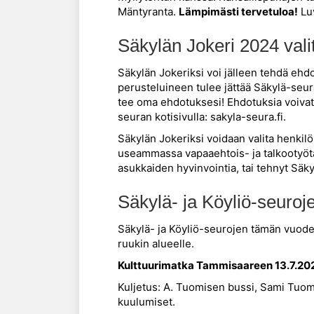
Mäntyranta.
Lämpimästi tervetuloa!
Luv
Säkylän Jokeri 2024 vali
Säkylän Jokeriksi voi jälleen tehdä ehd
perusteluineen tulee jättää Säkylä-se
tee oma ehdotuksesi! Ehdotuksia voivat 
seuran kotisivulla: sakyla-seura.fi.
Säkylän Jokeriksi voidaan valita henkil
useammassa vapaaehtois- ja talkootyötä
asukkaiden hyvinvointia, tai tehnyt Säky
Säkylä- ja Köyliö-seuroj
Säkylä- ja Köyliö-seurojen tämän vuod
ruukin alueelle.
Kulttuurimatka Tammisaareen 13.7.202
Kuljetus: A. Tuomisen bussi, Sami Tuo
kuulumiset.