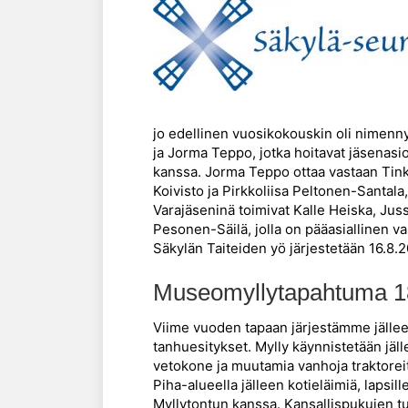
jo edellinen vuosikokouskin oli nimenny
ja Jorma Teppo, jotka hoitavat jäsenasi
kanssa. Jorma Teppo ottaa vastaan Tink
Koivisto ja Pirkkoliisa Peltonen-Santa
Varajäseninä toimivat Kalle Heiska, Jus
Pesonen-Säilä, jolla on pääasiallinen v
Säkylän Taiteiden yö järjestetään 16.8.2
Museomyllytapahtuma 1
Viime vuoden tapaan järjestämme jäl
tanhuesitykset. Mylly käynnistetään jäl
vetokone ja muutamia vanhoja traktoreit
Piha-alueella jälleen kotieläimiä, lapsi
Myllytontun kanssa. Kansallispukujen tuu