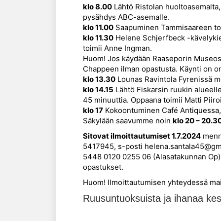
klo 8.00
Lähtö Ristolan huoltoasemalta, 
pysähdys ABC-asemalle.
klo 11.00
Saapuminen Tammisaareen torin 
klo 11.30
Helene Schjerfbeck -kävelykier
toimii Anne Ingman.
Huom! Jos käydään Raaseporin Museoss
Chappeen ilman opastusta. Käynti on om
klo 13.30
Lounas Ravintola Fyrenissä m
klo 14.15
Lähtö Fiskarsin ruukin alueel
45 minuuttia. Oppaana toimii Matti Piir
klo 17
Kokoontuminen Café Antiquessa, j
Säkylään saavumme noin
klo 20 – 20.3
Sitovat ilmoittautumiset 1.7.2024
menne
5417945, s-posti helena.santala45@gmai
5448 0120 0255 06 (Alasatakunnan Op) vi
opastukset.
Huom! Ilmoittautumisen yhteydessä main
Ruusuntuoksuista ja ihanaa kes