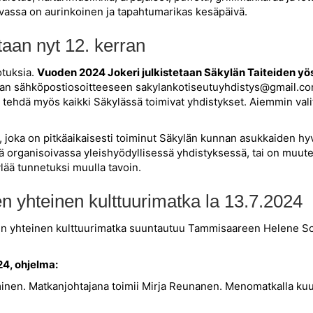
assa on aurinkoinen ja tapahtumarikas kesäpäivä.
taan nyt 12. kerran
otuksia.
Vuoden 2024 Jokeri julkistetaan Säkylän Taiteiden yö
uran sähköpostiosoitteeseen sakylankotiseutuyhdistys@gmail.c
tehdä myös kaikki Säkylässä toimivat yhdistykset. Aiemmin valit
ö, joka on pitkäaikaisesti toiminut Säkylän kunnan asukkaiden h
 organisoivassa yleishyödyllisessä yhdistyksessä, tai on muuten
lää tunnetuksi muulla tavoin.
en yhteinen kulttuurimatka la 13.7.2024
en yhteinen kulttuurimatka suuntautuu Tammisaareen Helene Sc
4, ohjelma:
minen. Matkanjohtajana toimii Mirja Reunanen. Menomatkalla k