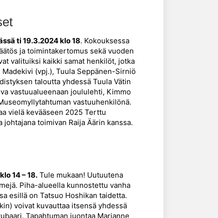
set
ässä ti 19.3.2024 klo 18
. Kokouksessa
npäätös ja toimintakertomus sekä vuoden
t valituiksi kaikki samat henkilöt, jotka
i Madekivi (vpj.), Tuula Seppänen-Sirniö
hdistyksen taloutta yhdessä Tuula Vätin
Juva vastuualueenaan joululehti, Kimmo
m. Museomyllytahtuman vastuuhenkilönä.
kaa vielä kevääseen 2025 Terttu
a johtajana toimivan Raija Äärin kanssa.
klo 14 – 18.
Tule mukaan! Uutuutena
ilmejä. Piha-alueella kunnostettu vanha
a esillä on Tatsuo Hoshikan taidetta.
atkin) voivat kuvauttaa itsensä yhdessä
lettubaari. Tapahtuman juontaa Marianne